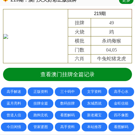
更多
219期
挂牌
49
火烧
鸡
横批
杀鸡儆猴
门数
04,05
六肖
牛兔蛇猪龙虎
查看澳门挂牌全篇记录
高手解迷
正版资料
三十码中
文字资料
高手心水
蓝月亮料
挂牌全篇
数码挂牌
东城西就
金旺信箱
曾道人信
跑狗玄机
看图解码
新老藏宝
四不像图
今日闲情
管家婆图
高手资料
本站推荐
看图解码