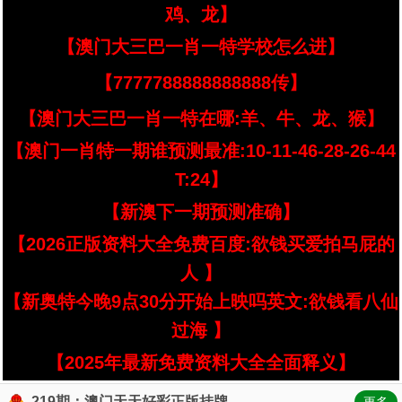
鸡、龙】
【澳门大三巴一肖一特学校怎么进】
【7777788888888888传】
【澳门大三巴一肖一特在哪:羊、牛、龙、猴】
【澳门一肖特一期谁预测最准:10-11-46-28-26-44
T:24】
【新澳下一期预测准确】
【2026正版资料大全免费百度:欲钱买爱拍马屁的
人 】
【新奥特今晚9点30分开始上映吗英文:欲钱看八仙
过海 】
【2025年最新免费资料大全全面释义】
219期：澳门天天好彩正版挂牌