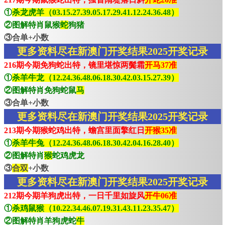
①
杀龙虎羊（03.15.27.39.05.17.29.41.12.24.36.48）
②图解特肖鼠猴
蛇
狗猪
③合单+小数
更多资料尽在新澳门开奖结果2025开奖记录
216期今期免狗蛇出特，镜里堪惊两鬓霜
开马37准
①
杀羊牛龙（12.24.36.48.06.18.30.42.03.15.27.39）
②图解特肖免狗蛇鼠
马
③合单+小数
更多资料尽在新澳门开奖结果2025开奖记录
213期今期猴蛇鸡出特，蟾宫里面擎红日
开猴35准
①
杀羊牛兔（12.24.36.48.06.18.30.42.04.16.28.40）
②图解特肖
猴
蛇鸡虎龙
③
合双
+小数
更多资料尽在新澳门开奖结果2025开奖记录
212期今期羊狗虎出特，一日千里如旋风
开牛06准
①
杀鸡鼠猴（10.22.34.46.07.19.31.43.11.23.35.47）
②图解特肖羊狗虎蛇
牛