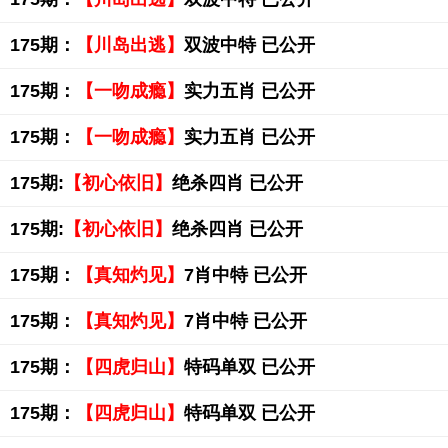
175期：
【川岛出逃】
双波中特 已公开
175期：
【一吻成瘾】
实力五肖 已公开
175期：
【一吻成瘾】
实力五肖 已公开
175期:
【初心依旧】
绝杀四肖 已公开
175期:
【初心依旧】
绝杀四肖 已公开
175期：
【真知灼见】
7肖中特 已公开
175期：
【真知灼见】
7肖中特 已公开
175期：
【四虎归山】
特码单双 已公开
175期：
【四虎归山】
特码单双 已公开