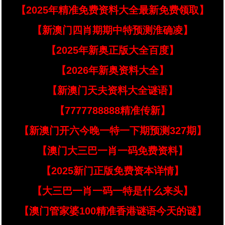
【2025年精准免费资料大全最新免费领取】
【新澳门四肖期期中特预测淮确凌】
【2025年新奥正版大全百度】
【2026年新奥资料大全】
【新澳门天夫资料大全谜语】
【7777788888精准传新】
【新澳门开六今晚一特一下期预测327期】
【澳门大三巴一肖一码免费资料】
【2025新门正版免费资本详情】
【大三巴一肖一码一特是什么来头】
【澳门管家婆100精准香港谜语今天的谜】