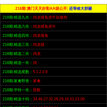
218期:澳门天天好彩AA级公开;
还等啥大胆砸
218期:精选九肖：
鸡龙猪兔虎牛鼠猴狗
218期:精选六肖：
鸡龙猪兔虎牛
218期:精选四肖：
鸡龙猪兔
218期:精选三肖：
鸡龙猪
218期:精选二肖：
鸡龙
218期:精选一肖：
鸡
218期:精选尾数：
5.1.2.3.9
218期:家禽野兽：
家禽
218期:平特一肖：
双数
218期:精选十码：
34.46.27.32.28.29.18.31.23.09