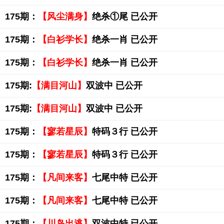
175期：
【风尘满身】
绝杀①尾 已公开
175期：
【白衫学长】
绝杀一肖 已公开
175期：
【白衫学长】
绝杀一肖 已公开
175期:
【满目河山】
双波中 已公开
175期:
【满目河山】
双波中 已公开
175期：
【寥若星辰】
特码３行 已公开
175期：
【寥若星辰】
特码３行 已公开
175期：
【凡间来客】
七尾中特 已公开
175期：
【凡间来客】
七尾中特 已公开
175期：
【川岛出逃】
双波中特 已公开