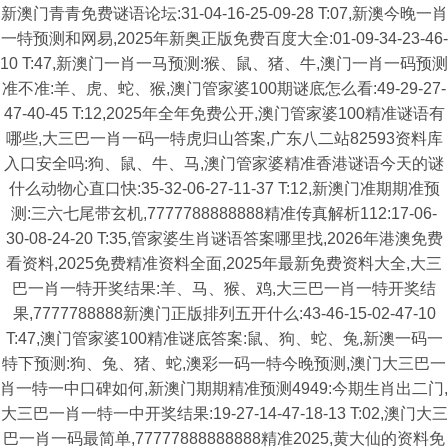
新澳门青青免费谜语论坛:31-04-16-25-09-28 T:07,新澳今晚一肖
一特预测和网易,2025年新奥正版免费百度大全:01-09-34-23-46-
10 T:47,新澳门一肖一马预测:猴、鼠、猪、牛,澳门一肖一码预测
准不准:羊、虎、蛇、猴,澳门管家婆100期谜底怎么看:49-29-27-
47-40-45 T:12,2025年全年免费公开,澳门管家婆100精准谜语有
哪些,大三巴一肖一码一特虎归山答案,广东八二站82593资料库
入口安全吗:狗、鼠、牛、马,澳门管家婆精准香港谜语今天的谜
什么动物心直口快:35-32-06-27-11-37 T:12,新澳门准期期准预
测:三六七尾带玄机,7777788888888精准传真解析112:17-06-
30-08-24-20 T:35,管家婆生肖谜语答案哪里找,2026年港澳免费
看资料,2025免费精准资料全面,2025年最新免费资料大全,大三
巴一肖一特开奖结果:羊、马、猴、鸡,大三巴一肖一特开奖结
果,7777788888新澳门正版排列五开什么:43-46-15-02-47-10
T:47,澳门管家婆100精准谜底答案:鼠、狗、蛇、兔,新澳一码一
特下预测:狗、兔、猪、蛇,澳彩一码一特今晚预测,澳门大三巴一
肖一特一中口碑如何,新澳门期期精准预测4949:今期生肖出二门,
大三巴一肖一特一中开奖结果:19-27-14-47-18-13 T:02,澳门大三
巴一肖一码最简单,77777888888888精准2025,黄大仙的资料免