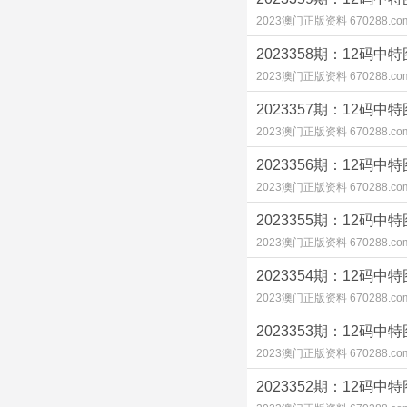
2023澳门正版资料 670288.co
2023358期：12码中特
2023澳门正版资料 670288.co
2023357期：12码中特
2023澳门正版资料 670288.co
2023356期：12码中特
2023澳门正版资料 670288.co
2023355期：12码中特
2023澳门正版资料 670288.co
2023354期：12码中特
2023澳门正版资料 670288.co
2023353期：12码中特
2023澳门正版资料 670288.co
2023352期：12码中特