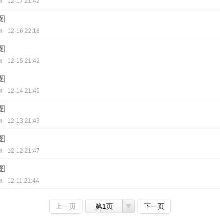
m
12-17 21:42
图
m
12-16 22:18
图
m
12-15 21:42
图
m
12-14 21:45
图
m
12-13 21:43
图
m
12-12 21:47
图
m
12-11 21:44
上一页
第1页
下一页